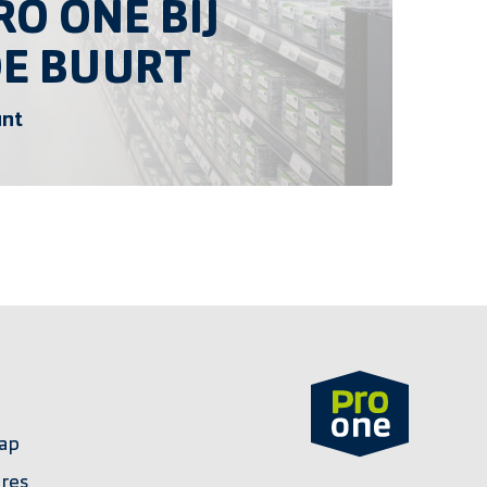
O ONE BIJ
DE BUURT
unt
ap
ires