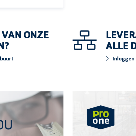
 VAN ONZE
LEVER
N?
ALLE
 buurt
Inloggen
Vind verkooppunt
OU