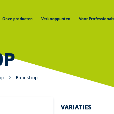
Onze producten
Verkooppunten
Voor Professional
OP
op
Rondstrop
VARIATIES