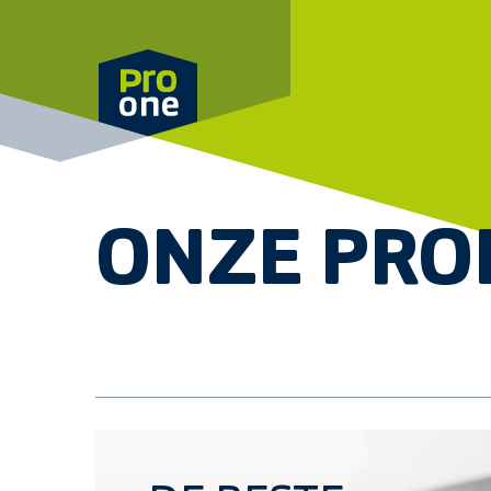
Meteen naar de content
ONZE PRO
Ontdek het ProOne assortiment