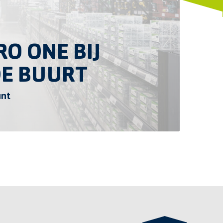
O ONE BIJ
DE BUURT
unt