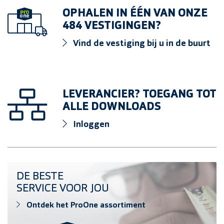
doos 100 stuks
OPHALEN IN ÉÉN VAN ONZE
484 VESTIGINGEN?
HPL schroef 4,8x38mm 7004 RVS A4
Vind de vestiging bij u in de buurt
doos 100 stuks
HPL schroef 4.8x38mm 5010 RVS A4
doos 100 stuks
LEVERANCIER? TOEGANG TOT
ALLE DOWNLOADS
HPL schroef 4,8x38mm 3009 RVS A4
Inloggen
doos 100 stuks
HPL schroef 4,8x38mm 3007 RVS A4
Ontdek het ProOne assortiment
DE BESTE
doos 100 stuks
SERVICE VOOR JOU
HPL schroef 4,8x38mm 3004 RVS A4
Ontdek het ProOne assortiment
doos 100 stuks