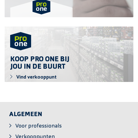
HPL schroef 4,8x25mm 1015 RVS A4
doos 100 stuks
Vind verkooppunt
HPL schroef 4,8x25mm 9016 RVS A4
doos 100 stuks
KOOP PRO ONE BIJ
HPL schroef 4,8x38mm 1015 RVS A4
JOU IN DE BUURT
doos 100 stuks
Vind verkooppunt
HPL schroef 4,8x38mm 1013 RVS A4
doos 100 stuks
HPL schroef 4.8x38mm 6009 RVS A4
ALGEMEEN
doos 100 stuks
Voor professionals
Verkooppunten