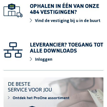
doos 100 stuks
OPHALEN IN ÉÉN VAN ONZE
484 VESTIGINGEN?
HPL schroef 4,8x38mm 7004 RVS A4
Vind de vestiging bij u in de buurt
doos 100 stuks
HPL schroef 4.8x38mm 5010 RVS A4
doos 100 stuks
LEVERANCIER? TOEGANG TOT
ALLE DOWNLOADS
HPL schroef 4,8x38mm 3009 RVS A4
Inloggen
doos 100 stuks
HPL schroef 4,8x38mm 3007 RVS A4
Ontdek het ProOne assortiment
DE BESTE
doos 100 stuks
SERVICE VOOR JOU
HPL schroef 4,8x38mm 3004 RVS A4
Ontdek het ProOne assortiment
doos 100 stuks