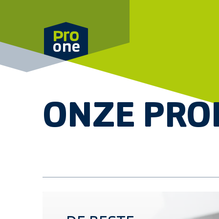
Meteen naar de content
ONZE PRO
Ontdek het ProOne assortiment