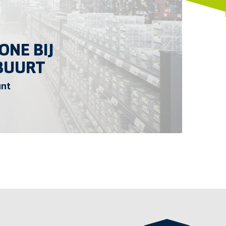
ONE BIJ
 BUURT
unt