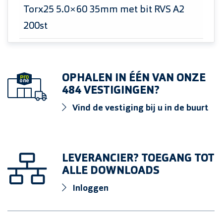
Torx25 5.0×60 35mm met bit RVS A2
200st
Spaanplaatschroef Platverzonkenkop
Torx25 5.0×70 40mm met bit RVS A2
OPHALEN IN ÉÉN VAN ONZE
100st
484 VESTIGINGEN?
Spaanplaatschroef Platverzonkenkop
Vind de vestiging bij u in de buurt
Torx25 6.0×120 70mm met bit RVS A2
100st
LEVERANCIER? TOEGANG TOT
ALLE DOWNLOADS
Inloggen