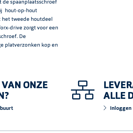
 de spaanplaatsschroef
Spaanplaatschroef
ij hout-op-hout
met bit Verzinkt 20
t het tweede houtdeel
orx-drive zorgt voor een
Spaanplaatschroef
schroef. De
met bit Verzinkt 45
ige platverzonken kop en
Spaanplaatschroef
30mm met bit Verzi
Spaanplaatschroef
 VAN ONZE
LEVER
30mm met bit RVS A
N?
ALLE
Spaanplaatschroef
 buurt
Inloggen
36mm met bit Verzi
Spaanplaatschroef