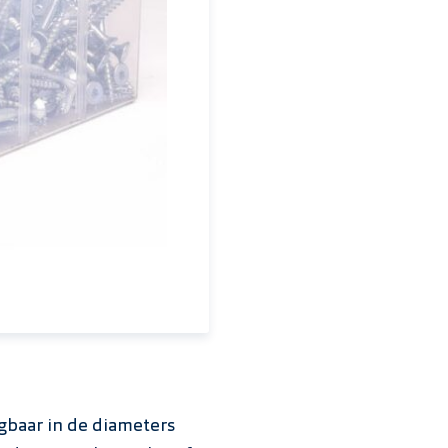
18mm met bit RVS A
Spaanplaatschroef
met bit Verzinkt 20
Spaanplaatschroef
met bit Verzinkt 20
Spaanplaatschroef
24mm met bit RVS 
Spaanplaatschroef
24mm met bit Verzi
Spaanplaatschroef
24mm met bit Verzi
gbaar in de diameters