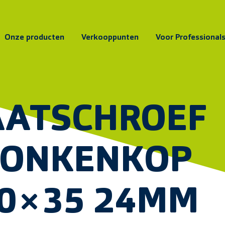
Onze producten
Verkooppunten
Voor Professional
AATSCHROEF
ZONKENKOP
.0×35 24MM