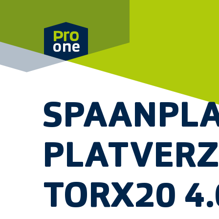
Meteen naar de content
SPAANPL
PLATVER
TORX20 4