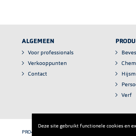
ALGEMEEN
PRODU
Voor professionals
Beves
Verkooppunten
Chem
Contact
Hijsm
Perso
Verf
Deze site gebruikt functionele cookies en ex
PRO•ONE is een private label van