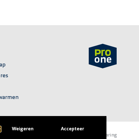
ap
ires
rwarmen
e
Weigeren
Accepteer
ruiksvoorwaarden
Cookieverklaring
Privacyverklaring