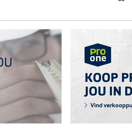
Vind verkooppunt
OU
KOOP PR
JOU IN 
Vind verkoopp