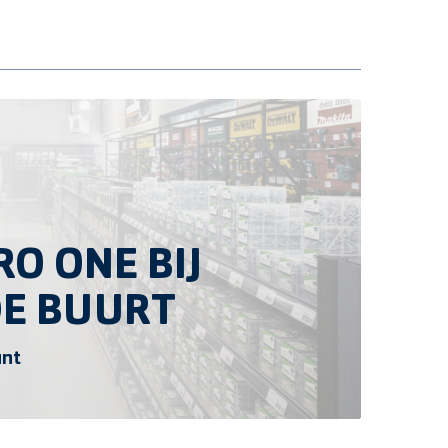
O ONE BIJ
DE BUURT
unt