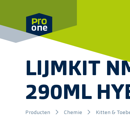
Meteen naar de content
LIJMKIT 
290ML HYB
Producten
Chemie
Kitten & Toe