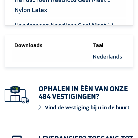
Handschoen Naadloos Geel Maat 9
Nylon Latex
Handschoen Naadloos Geel Maat 11
Nylon Latex
Downloads
Taal
Handschoen Naadloos Grijs Maat 10
Selecteer taal
Nylon Elasthan
Handschoen Naadloos Grijs Maat 11
Nylon Elasthan
OPHALEN IN ÉÉN VAN ONZE
484 VESTIGINGEN?
Handschoen Naadloos Grijs Maat 9
Vind de vestiging bij u in de buurt
Nylon Elasthan
Handschoen Naadloos Maat 10 Zwart