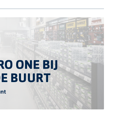
O ONE BIJ
DE BUURT
unt