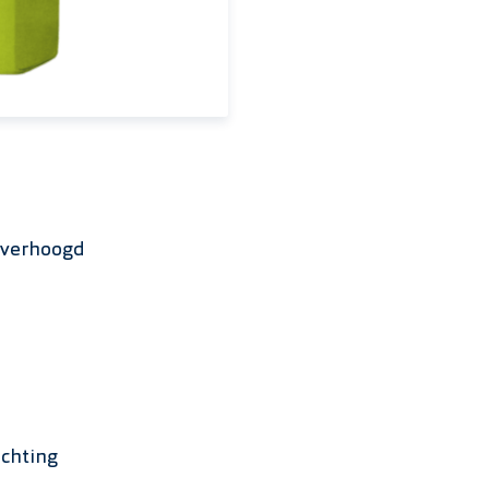
 verhoogd
echting