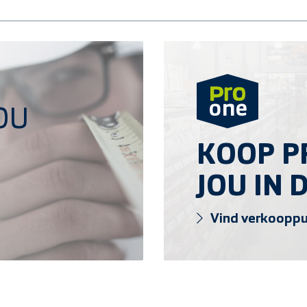
Vind verkooppunt
OU
KOOP PR
JOU IN 
Vind verkoopp