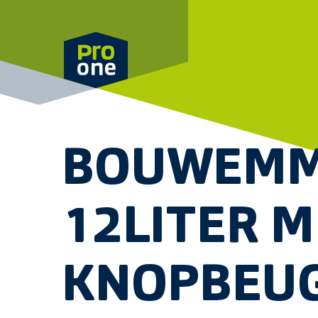
Meteen naar de content
BOUWEMME
12LITER 
KNOPBEU