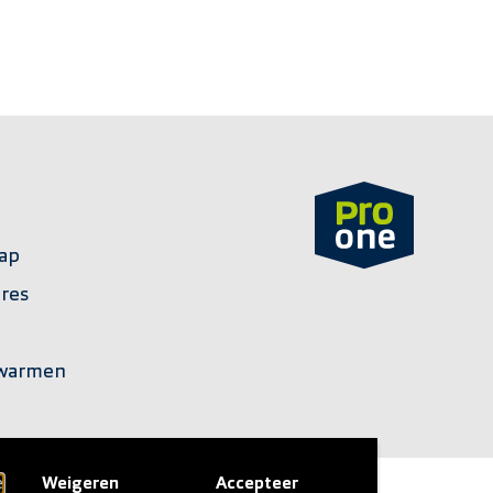
ap
ires
rwarmen
e
Weigeren
Accepteer