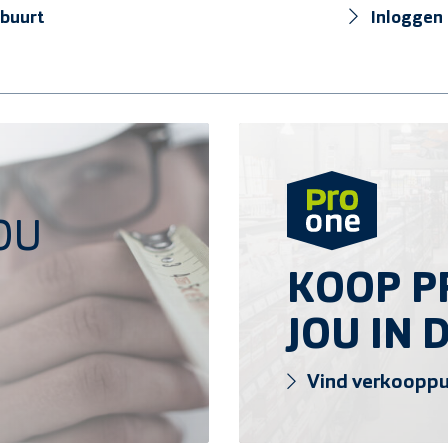
 buurt
Inloggen
Vind verkooppunt
OU
KOOP PR
JOU IN 
Vind verkoopp