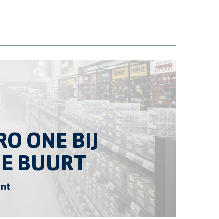
O ONE BIJ
DE BUURT
unt