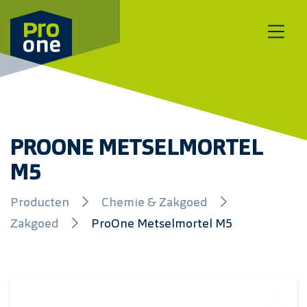
Meteen naar de content
PROONE METSELMORTEL
M5
Producten
Chemie & Zakgoed
Zakgoed
ProOne Metselmortel M5