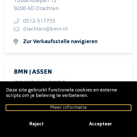
Tussendiepen 12
9206 AD Drachten
0512-517755
drachten@bmn.nl
Zur Verkaufsstelle navigieren
BMN | ASSEN
Van Hobokenstraat 6
9403 BD Assen
Deze site gebruikt functionele cookies en externe
scripts om je beleving te verbeteren.
0592-340241
Meer informatie
assen@bmn.nl
Zur Verkaufsstelle navigieren
Reject
Accepteer